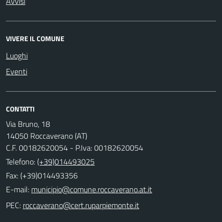
Avvisi
VIVERE IL COMUNE
Luoghi
Eventi
CONTATTI
Via Bruno, 18
14050 Roccaverano (AT)
C.F. 00182620054 - P.Iva: 00182620054
Telefono:
(+39)014493025
Fax: (+39)014493356
E-mail:
PEC: