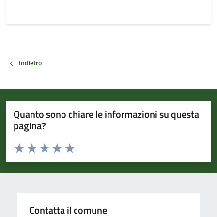
Indietro
Quanto sono chiare le informazioni su questa
pagina?
Valuta da 1 a 5 stelle la pagina
Valuta 1 stelle su 5
Valuta 2 stelle su 5
Valuta 3 stelle su 5
Valuta 4 stelle su 5
Valuta 5 stelle su 5
Contatta il comune