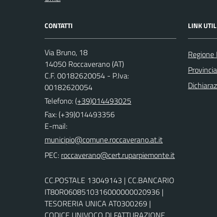
CONTATTI
LINK UTIL
Via Bruno, 18
Regione
14050 Roccaverano (AT)
Provincia
C.F. 00182620054 - P.Iva:
Dichiaraz
00182620054
Telefono:
(+39)014493025
Fax: (+39)014493356
E-mail:
PEC:
CC.POSTALE 13049143 | CC.BANCARIO
IT80R0608510316000000020936 |
TESORERIA UNICA AT0300269 |
CODICE UNIVOCO DI FATTURAZIONE