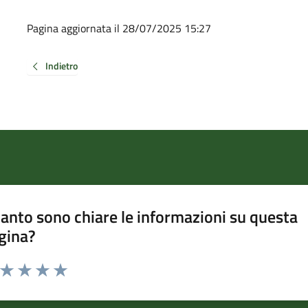
Pagina aggiornata il 28/07/2025 15:27
Indietro
anto sono chiare le informazioni su questa
gina?
a da 1 a 5 stelle la pagina
ta 1 stelle su 5
Valuta 2 stelle su 5
Valuta 3 stelle su 5
Valuta 4 stelle su 5
Valuta 5 stelle su 5