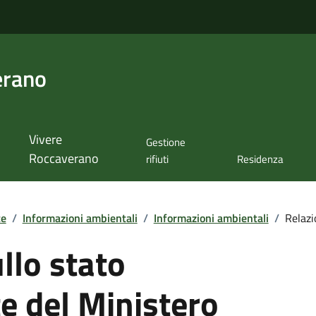
erano
Vivere
Gestione
Roccaverano
rifiuti
Residenza
te
/
Informazioni ambientali
/
Informazioni ambientali
/
Relazi
llo stato
e del Ministero