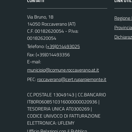
CONTATTI
LINK UTIL
Via Bruno, 18
Regione
14050 Roccaverano (AT)
Provincia
C.F. 00182620054 - P.Iva:
Dichiaraz
00182620054
Telefono:
(+39)014493025
Fax: (+39)014493356
E-mail:
PEC:
CC.POSTALE 13049143 | CC.BANCARIO
IT80R0608510316000000020936 |
TESORERIA UNICA AT0300269 |
CODICE UNIVOCO DI FATTURAZIONE
ELETTRONICA: UFLEMY
Ufficio Relazioni con il Pubblico