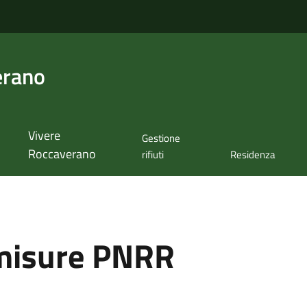
erano
Vivere
Gestione
Roccaverano
rifiuti
Residenza
misure PNRR