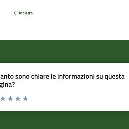
Indietro
anto sono chiare le informazioni su questa
gina?
a da 1 a 5 stelle la pagina
ta 1 stelle su 5
Valuta 2 stelle su 5
Valuta 3 stelle su 5
Valuta 4 stelle su 5
Valuta 5 stelle su 5