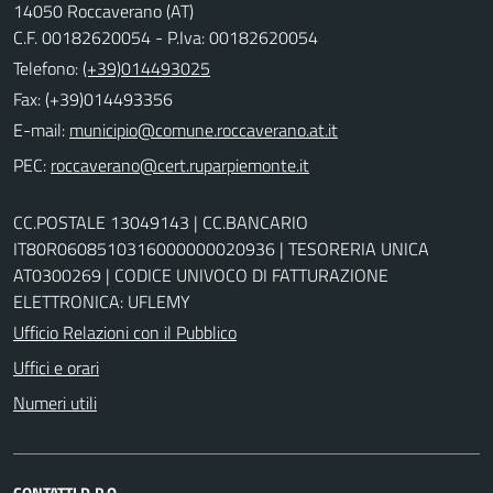
14050 Roccaverano (AT)
C.F. 00182620054 - P.Iva: 00182620054
Telefono:
(+39)014493025
Fax: (+39)014493356
E-mail:
PEC:
CC.POSTALE 13049143 | CC.BANCARIO
IT80R0608510316000000020936 | TESORERIA UNICA
AT0300269 | CODICE UNIVOCO DI FATTURAZIONE
ELETTRONICA: UFLEMY
Ufficio Relazioni con il Pubblico
Uffici e orari
Numeri utili
CONTATTI D.P.O.