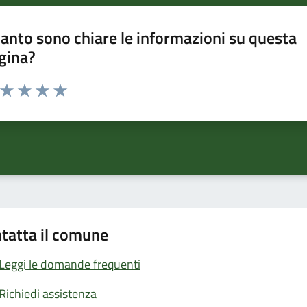
anto sono chiare le informazioni su questa
gina?
a da 1 a 5 stelle la pagina
ta 1 stelle su 5
Valuta 2 stelle su 5
Valuta 3 stelle su 5
Valuta 4 stelle su 5
Valuta 5 stelle su 5
tatta il comune
Leggi le domande frequenti
Richiedi assistenza