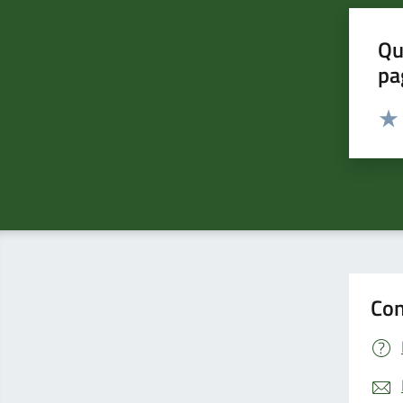
Qu
pa
Valut
Valu
Con