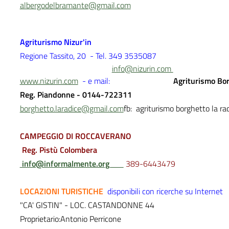
albergodelbramante@gmail.com
Agriturismo Nizur'in
Regione Tassito, 20 - Tel. 349 3535087
info@nizurin.com
www.nizurin.com
- e mail:
Agriturismo Bor
Reg. Piandonne - 0144-722311
borghetto.laradice@gmail.com
fb: agriturismo borghetto la ra
CAMPEGGIO DI ROCCAVERANO
Reg. Pistù Colombera
info@informalmente.org
389-6443479
LOCAZIONI TURISTICHE
disponibili con ricerche su Internet
"CA' GISTIN" - LOC. CASTANDONNE 44
Proprietario:Antonio Perricone