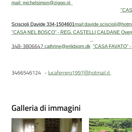
mail: michelsimon@ziggo.nl
"CAS
Sciscioli Davide 334-1504601
mail:
davide.sciscioli@hotma
"CASA NEL BOSCO" - REG. CASTELLI CALDANE
Over
348-3806647
cathrine@erikbjorn.dk
"CASA FAVATO" -
3466546124 -
lucaferrero1997@hotmail.it
Galleria di immagini