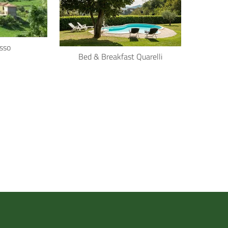
sso
Bed & Breakfast Quarelli
Ag