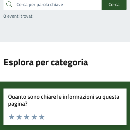
cerca
Cerca
0
eventi trovati
Esplora per categoria
Quanto sono chiare le informazioni su questa
pagina?
Valuta da 1 a 5 stelle la pagina
Valuta 1 stelle su 5
Valuta 2 stelle su 5
Valuta 3 stelle su 5
Valuta 4 stelle su 5
Valuta 5 stelle su 5