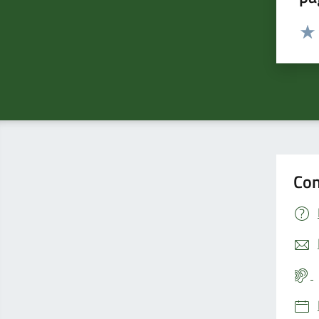
Valut
Valu
Con