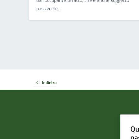
dall'occupante di fatto, che è anche soggetto
passivo de...
Indietro
Qu
pa