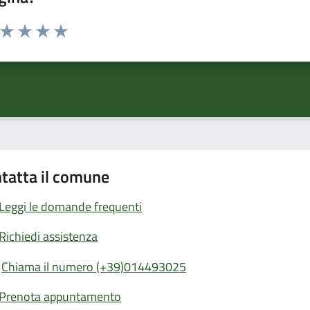
a da 1 a 5 stelle la pagina
ta 1 stelle su 5
Valuta 2 stelle su 5
Valuta 3 stelle su 5
Valuta 4 stelle su 5
Valuta 5 stelle su 5
tatta il comune
Leggi le domande frequenti
Richiedi assistenza
Chiama il numero (+39)014493025
Prenota appuntamento