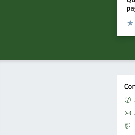
pa
Valut
Valu
Con